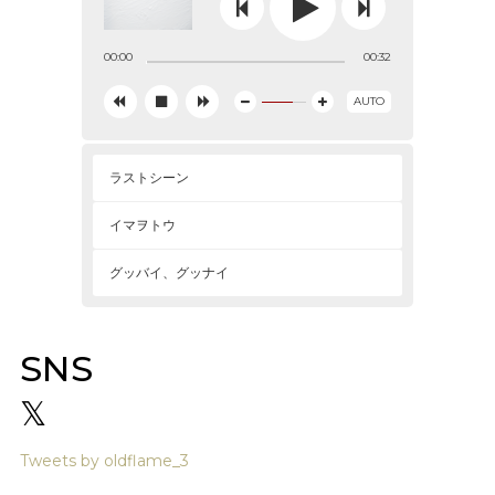



00:00
00:32
AUTO





ラストシーン
イマヲトウ
グッバイ、グッナイ
SNS
𝕏
Tweets by oldflame_3