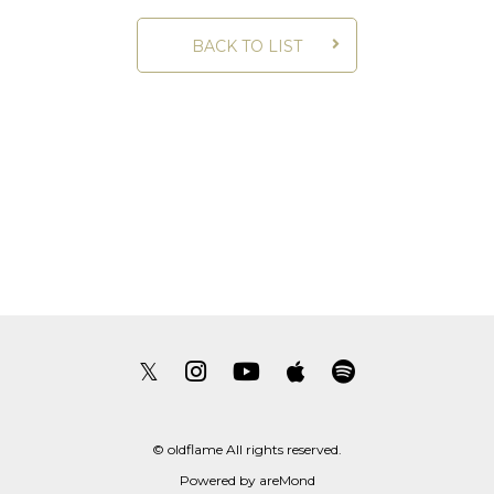
BACK TO LIST
𝕏
© oldflame All rights reserved.
Powered by
areMond